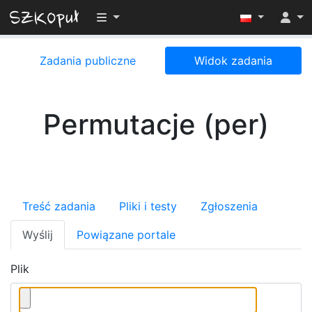
Przełącz widoczność menu
Zadania publiczne
Widok zadania
Permutacje (per)
Treść zadania
Pliki i testy
Zgłoszenia
Wyślij
Powiązane portale
Plik