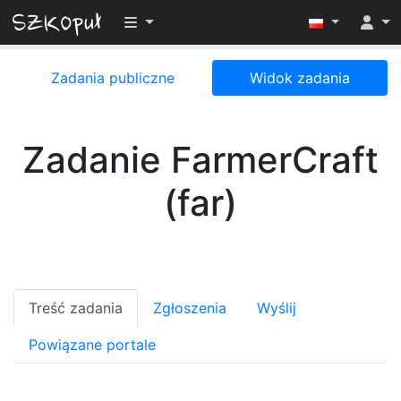
Przełącz widoczność menu
Zadania publiczne
Widok zadania
Zadanie FarmerCraft
(far)
Treść zadania
Zgłoszenia
Wyślij
Powiązane portale