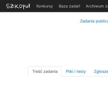
Konkursy
Baza zadań
Archiwum z
Zadania public
Treść zadania
Pliki i testy
Zgłosze