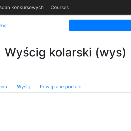
adań konkursowych
Courses
zne
Wyścig kolarski (wys)
nia
Wyślij
Powiązane portale