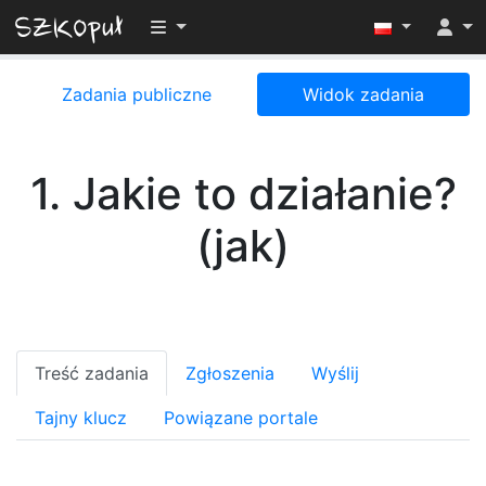
Przełącz widoczność menu
Zadania publiczne
Widok zadania
1. Jakie to działanie?
(jak)
Treść zadania
Zgłoszenia
Wyślij
Tajny klucz
Powiązane portale