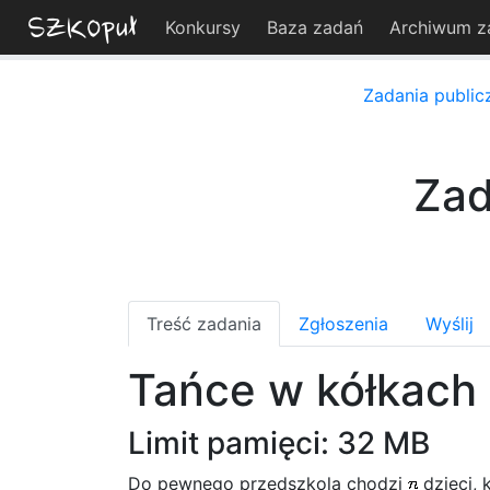
Konkursy
Baza zadań
Archiwum z
Zadania public
Zad
Treść zadania
Zgłoszenia
Wyślij
Tańce w kółkach
Limit pamięci: 32 MB
Do pewnego przedszkola chodzi
dzieci, 