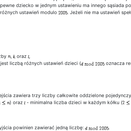
i pewne dziecko w jednym ustawieniu ma innego sąsiada po
h różnych ustawień modulo
. Jeżeli nie ma ustawień sp
czby
,
oraz
,
jest liczbą różnych ustawień dzieci (
oznacza res
jścia zawiera trzy liczby całkowite oddzielone pojedync
) oraz
- minimalna liczba dzieci w każdym kółku (
jścia powinien zawierać jedną liczbę:
.