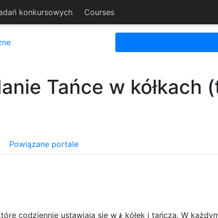
adań konkursowych
Courses
zne
anie Tańce w kółkach (
Powiązane portale
które codziennie ustawiają się w
kółek i tańczą. W każdym