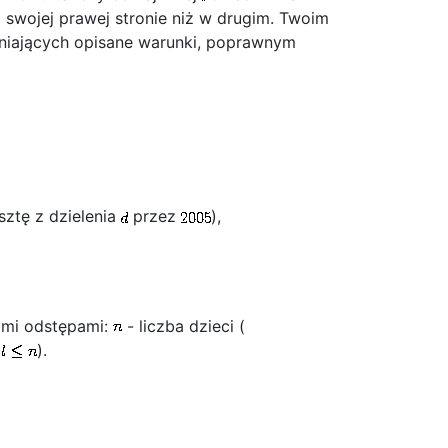
 swojej prawej stronie niż w drugim. Twoim
ełniających opisane warunki, poprawnym
ztę z dzielenia
przez
),
zymi odstępami:
- liczba dzieci (
).