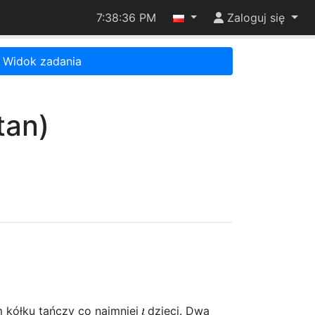
7:38:36 PM
Zaloguj się
Widok zadania
tan)
 kółku tańczy co najmniej
dzieci. Dwa