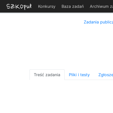
Konkursy
Baza zadań
Archiwum z
Zadania public
Treść zadania
Pliki i testy
Zgłosze