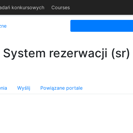
adań konkursowych
Courses
zne
System rezerwacji (sr)
nia
Wyślij
Powiązane portale