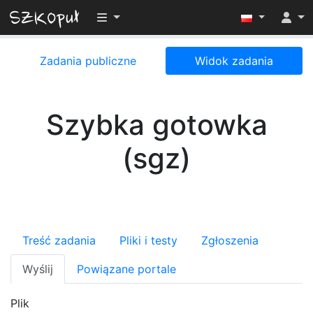
Przełącz widoczność menu
Zadania publiczne
Widok zadania
Szybka gotowka
(sgz)
Treść zadania
Pliki i testy
Zgłoszenia
Wyślij
Powiązane portale
Plik