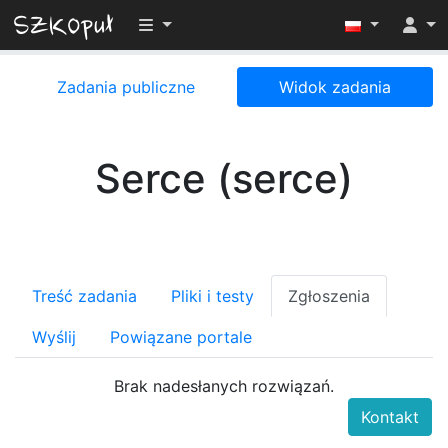
Przełącz widoczność menu
Zadania publiczne
Widok zadania
Serce (serce)
Treść zadania
Pliki i testy
Zgłoszenia
Wyślij
Powiązane portale
Brak nadesłanych rozwiązań.
Kontakt