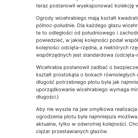
teraz postanowił wyeksponować kolekcję
Ogrody wicehrabiego mają kształt kwadrat
północ-południe. Dla każdego głazu wiceh
te to odległości od południowego i zachod
powiedzieć, w jakiej kolejności podał ws
kolejności odcięta-rzędna, a niektórych rz
współrzędnych jest standardowa (odcięta-
Wicehrabia postanowił zadbać o bezpieczeń
kształt prostokąta o bokach równoległych
długość potrzebnego płotu była jak najmn
uporządkowanie wicehrabiego wymaga minim
długości.)
Aby nie wyszła na jaw omyłkowa realizacja
ogrodzenia płotu była najmniejsza możliwa
aktualne, tylko w odwrotnej kolejności. Ch
ciężar przestawianych głazów.