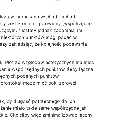
 leżą w kierunkach wschód-zachód i
eby został on umiejscowiony (współrzędne
łużącym. Niestety jednak zapomniał im
ne niektórych punktów mógł podać w
głazy zakładając, że kolejność podawania
iak. Płot ze względów estetycznych ma mieć
wania współrzędnych punktów, żeby łączna
rzędnych podanych punktów,
 prostokąt może mieć boki zerowej
ak, by długość potrzebnego do ich
ożenie miało takie same współrzędne jak
żkie. Chcieliby więc zminimalizować łączny