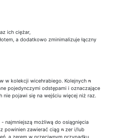
z ich ciężar,
łotem, a dodatkowo zminimalizuje łączny
ów w kolekcji wicehrabiego. Kolejnych
ane pojedynczymi odstępami i oznaczające
ie pojawi się na wejściu więcej niż raz.
- najmniejszą możliwą do osiągnięcia
rsz powinien zawierać ciąg
zer i/lub
ień, a zerem w przeciwnym przypadku.