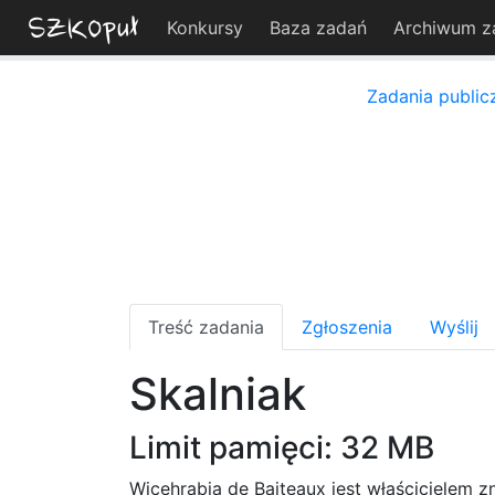
Konkursy
Baza zadań
Archiwum z
Zadania public
Treść zadania
Zgłoszenia
Wyślij
Skalniak
Limit pamięci: 32 MB
Wicehrabia de Bajteaux jest właścicielem z