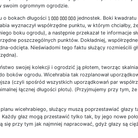
 w swoim ogromnym ogrodzie.
u o bokach długości
jednostek. Boki kwadratu
rabia wyznaczył współrzędne punktu, w którym chciałby, ż
niego boku ogrodu), a następnie przekazał te informacje s
półrzędne poszczególnych punktów. Dokładniej, współrzęd
ędna-odcięta. Nieświadomi tego faktu służący rozmieścili 
rzędna).
stwo swojej kolekcji i ogrodzić ją płotem, tworząc skaln
 do boków ogrodu. Wicehrabia tak rozplanował uporządko
iejsza (czyli spośród wszystkich uporządkowań par współ
alnej łącznej długości płotu). (Przyjmujemy przy tym, że
 planu wicehrabiego, służący muszą poprzestawiać głazy t
. Każdy głaz mogą przestawić tylko tak, by jego nowe poł
cą się przy tym jak najmniej napracować, gdyż głazy są cię