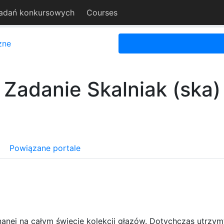
adań konkursowych
Courses
zne
Zadanie Skalniak (ska)
Powiązane portale
nanej na całym świecie kolekcji głazów. Dotychczas utrzy