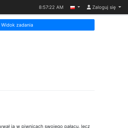
8:57:22 AM
Zaloguj się
Widok zadania
mywał ją w piwnicach swojego pałacu, lecz