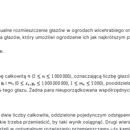
ualne rozmieszczenie głazów w ogrodach wicehrabiego ora
 głazów, który umożliwi ogrodzenie ich jak najkrótszym p
e.
zbę całkowitą
(
), oznaczającą liczbę głaz
,
i
(
,
), pooddziel
-tego głazu. Żadna para nieuporządkowana współrzędnych n
 dwie liczby całkowite, oddzielone pojedynczym odstępem 
akie trzeba przemieścić, by taki wynik osiągnąć. Drugi wie
 jeżeli w optymalnym rozwiązaniu przemieszczamy
-ty kam