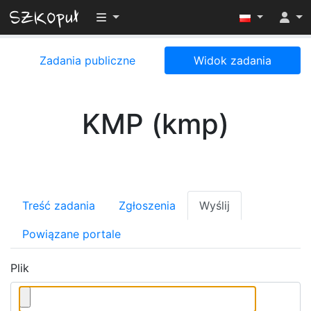
Przełącz widoczność menu
Zadania publiczne
Widok zadania
KMP (kmp)
Treść zadania
Zgłoszenia
Wyślij
Powiązane portale
Plik