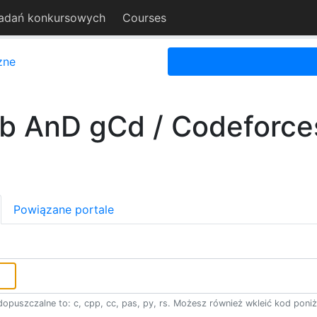
adań konkursowych
Courses
zne
b AnD gCd / Codeforce
Powiązane portale
opuszczalne to: c, cpp, cc, pas, py, rs. Możesz również wkleić kod poniż