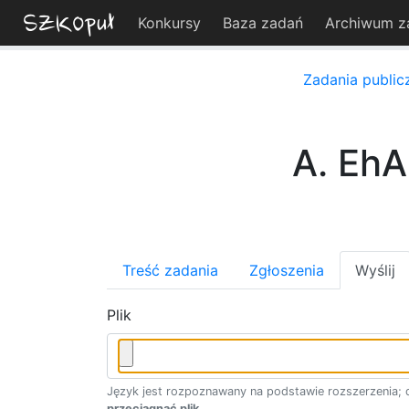
Konkursy
Baza zadań
Archiwum z
Zadania public
A. EhA
Treść zadania
Zgłoszenia
Wyślij
Plik
Język jest rozpoznawany na podstawie rozszerzenia; d
przeciągnąć plik
.