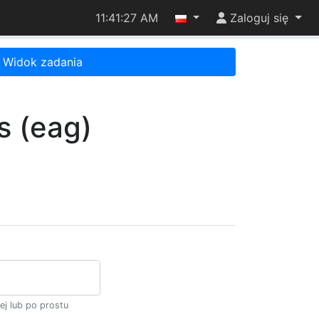
11:41:27 AM
Zaloguj się
Widok zadania
s (eag)
ej lub po prostu