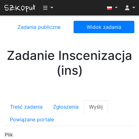
Przełącz widoczność menu
Zadania publiczne
Widok zadania
Zadanie Inscenizacja
(ins)
Treść zadania
Zgłoszenia
Wyślij
Powiązane portale
Plik