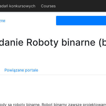
adań konkursowych
Courses
zne
danie Roboty binarne (b
Powiązane portale
dy są roboty binarne. Robot binarny zawsze projektowan