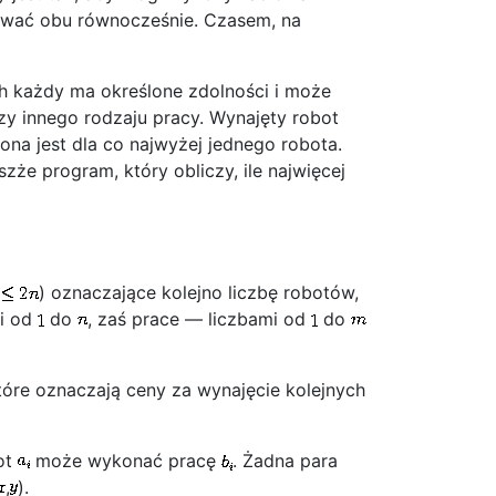
onywać obu równocześnie. Czasem, na
h każdy ma określone zdolności i może
y innego rodzaju pracy. Wynajęty robot
na jest dla co najwyżej jednego robota.
zże program, który obliczy, ile najwięcej
) oznaczające kolejno liczbę robotów,
mi od
do
, zaś prace — liczbami od
do
które oznaczają ceny za wynajęcie kolejnych
ot
może wykonać pracę
. Żadna para
,
).