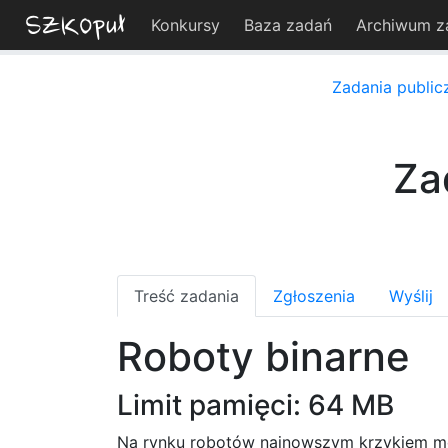
Konkursy
Baza zadań
Archiwum z
Zadania public
Za
Treść zadania
Zgłoszenia
Wyślij
Roboty binarne
Limit pamięci: 64 MB
Na rynku robotów najnowszym krzykiem mo