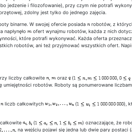
 albo jedzenie i filozofowanie), przy czym nie potrafi wyk
przętowej, zdolny jest tylko do jednego zajęcia.
oty binarne. W swojej ofercie posiada
robotów, z któryc
ra napłynęło
ofert wynajmu robotów, każda z nich dotycz
nności, które potrafi wykonywać. Każda oferta przeznaczo
tkich robotów, ani też przyjmować wszystkich ofert. Napis
rzy liczby całkowite
,
oraz
(
,
zbę umiejętności robotów. Roboty są ponumerowane liczba
g
liczb całkowitych
(
), 
 całkowite
,
(
,
) oznaczające, że rob
, na wejściu pojawi się jedna lub dwie pary postaci (