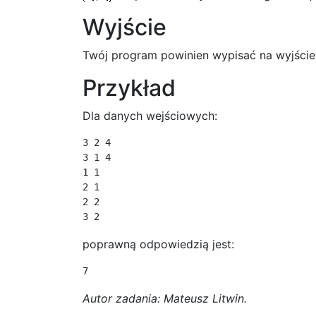
Wyjście
Twój program powinien wypisać na wyjście 
Przykład
Dla danych wejściowych:
3 2 4

3 1 4

1 1

2 1

2 2

poprawną odpowiedzią jest:
Autor zadania: Mateusz Litwin.