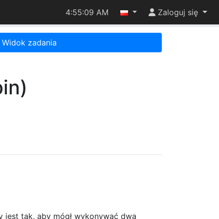
4:55:09 AM
Zaloguj się
Widok zadania
in)
y jest tak, aby mógł wykonywać dwa