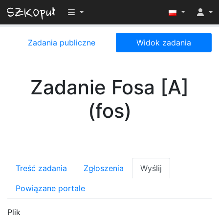
Przełącz widoczność menu
Zadania publiczne
Widok zadania
Zadanie Fosa [A]
(fos)
Treść zadania
Zgłoszenia
Wyślij
Powiązane portale
Plik