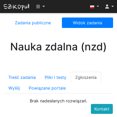
Przełącz widoczność menu
Zadania publiczne
Widok zadania
Nauka zdalna (nzd)
Treść zadania
Pliki i testy
Zgłoszenia
Wyślij
Powiązane portale
Brak nadesłanych rozwiązań.
Kontakt