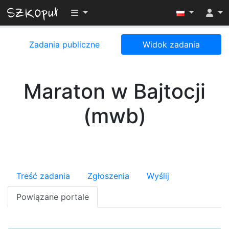
Przełącz widoczność menu
Zadania publiczne
Widok zadania
Maraton w Bajtocji
(mwb)
Treść zadania
Zgłoszenia
Wyślij
Powiązane portale