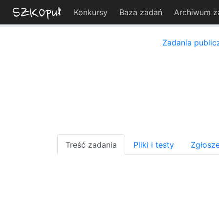
Konkursy
Baza zadań
Archiwum z
Zadania public
Treść zadania
Pliki i testy
Zgłosze