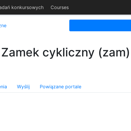
adań konkursowych
Courses
zne
Zamek cykliczny (zam)
nia
Wyślij
Powiązane portale