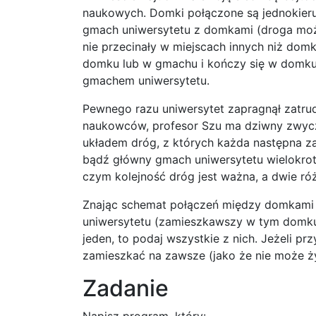
naukowych. Domki połączone są jednokieru
gmach uniwersytetu z domkami (droga może 
nie przecinały w miejscach innych niż do
domku lub w gmachu i kończy się w domku 
gmachem uniwersytetu.
Pewnego razu uniwersytet zapragnął zatrudn
naukowców, profesor Szu ma dziwny zwycza
układem dróg, z których każda następna z
bądź główny gmach uniwersytetu wielokrotni
czym kolejność dróg jest ważna, a dwie ró
Znając schemat połączeń między domkami B
uniwersytetu (zamieszkawszy w tym domku, p
jeden, to podaj wszystkie z nich. Jeżeli pr
zamieszkać na zawsze (jako że nie może ż
Zadanie