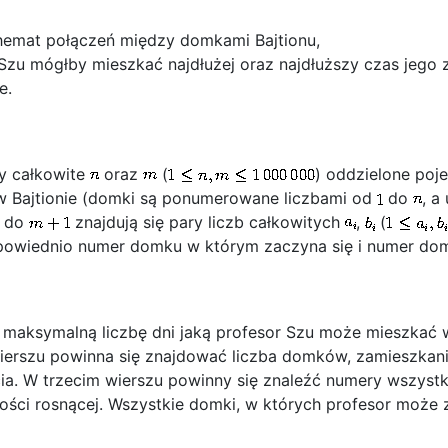
hemat połączeń między domkami Bajtionu,
zu mógłby mieszkać najdłużej oraz najdłuższy czas jego 
e.
by całkowite
oraz
(
) oddzielone po
w Bajtionie (domki są ponumerowane liczbami od
do
, a
do
znajdują się pary liczb całkowitych
,
(
powiednio numer domku w którym zaczyna się i numer do
 maksymalną liczbę dni jaką profesor Szu może mieszkać w 
ierszu powinna się znajdować liczba domków, zamieszkani
a. W trzecim wierszu powinny się znaleźć numery wszystk
ości rosnącej. Wszystkie domki, w których profesor moż