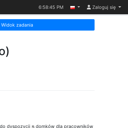
6:58:45 PM
Zaloguj się
Widok zadania
o)
 do dyspozycji
domków dla pracowników