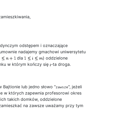
zamieszkiwania,
jedynczym odstępem i oznaczające
 umownie nadajemy gmachowi uniwersytetu
dla
) oddzielone
mku w którym kończy się
-ta droga.
Bajtionie lub jedno słowo "
", jeżeli
zawsze
e w których zapewnia profesorowi okres
ich takich domków, oddzielone
e zamieszkać na zawsze uważamy przy tym