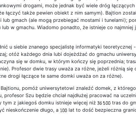
nkowymi drogami, może jednak być wiele dróg łączących d
łączyć także pewien obiekt z nim samym). Bajtion został
mki lub gmach (ale mogą przebiegać mostami i tunelami); 
lub w gmachu. Wiadomo ponadto, że istnieje co najmniej
ić u siebie znanego specjalistę informatyki teoretycznej -
j; otóż każdego dnia lubi dojeżdżać do gmachu uniwersy
aczyna się w domku, w którym kończy się poprzednia; tr
e). Profesor dwie trasy uważa za różne, jeżeli różnią się
żne drogi łączące te same domki uważa on za różne).
ajtionu, pomóż uniwersytetowi znaleźć domek, z którego i
rofesor Szu będzie chciał najdłużej pracować na uczelni) 
zy tym z jakiegoś domku istnieje więcej niż
tras do gm
yć nieskończenie długo, a
lat to dość bezpieczna granic