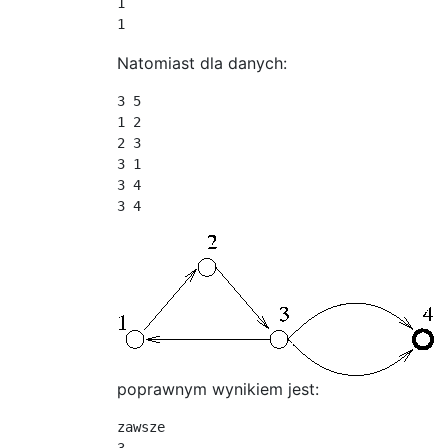
1

1
Natomiast dla danych:
3 5

1 2

2 3

3 1

3 4

3 4
poprawnym wynikiem jest:
zawsze
