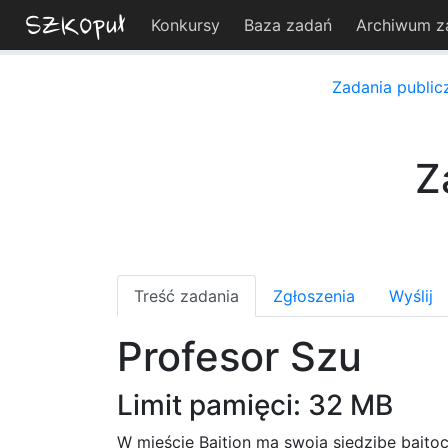
Konkursy
Baza zadań
Archiwum z
Zadania public
Z
Treść zadania
Zgłoszenia
Wyślij
Profesor Szu
Limit pamięci: 32 MB
W mieście Bajtion ma swoją siedzibę bajt