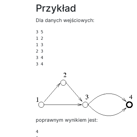
Przykład
Dla danych wejściowych:
3 5

1 2

1 3

2 3

3 4

3 4
poprawnym wynikiem jest:
4
