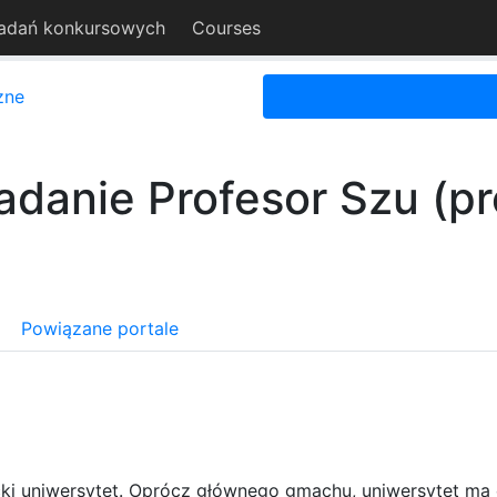
adań konkursowych
Courses
zne
adanie Profesor Szu (pr
Powiązane portale
ocki uniwersytet. Oprócz głównego gmachu, uniwersytet ma