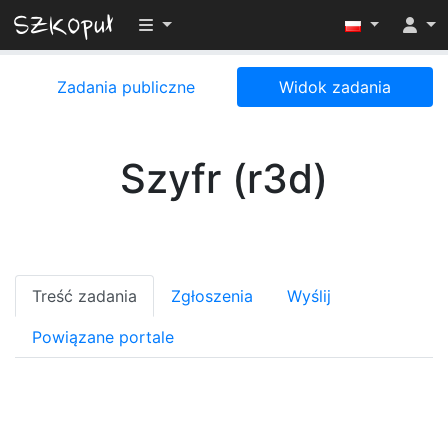
Przełącz widoczność menu
Zadania publiczne
Widok zadania
Szyfr (r3d)
Treść zadania
Zgłoszenia
Wyślij
Powiązane portale