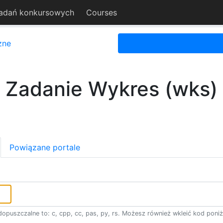
adań konkursowych
Courses
zne
Zadanie Wykres (wks)
Powiązane portale
opuszczalne to: c, cpp, cc, pas, py, rs. Możesz również wkleić kod poniż