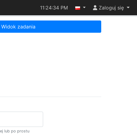
11:24:34 PM
Zaloguj się
Widok zadania
ej lub po prostu