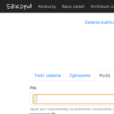
Konkursy
Baza zadań
Archiwum z
Zadania public
Treść zadania
Zgłoszenia
Wyślij
Plik
Język jest rozpoznawany na podstawie rozszerzenia; d
przeciągnąć plik
.