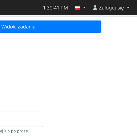
1:39:41 PM
Zaloguj się
Widok zadania
ej lub po prostu