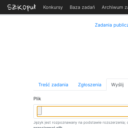
Konkursy
Baza zadań
Archiwum z
Zadania public
Treść zadania
Zgłoszenia
Wyślij
Plik
Język jest rozpoznawany na podstawie rozszerzenia; d
przeciągnąć plik
.