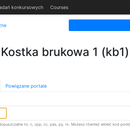
adań konkursowych
Courses
zne
Kostka brukowa 1 (kb1)
Powiązane portale
opuszczalne to: c, cpp, cc, pas, py, rs. Możesz również wkleić kod poniż