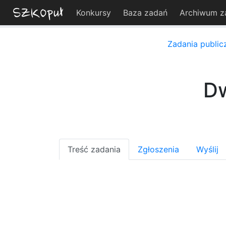
Konkursy
Baza zadań
Archiwum z
Zadania public
Dw
Treść zadania
Zgłoszenia
Wyślij