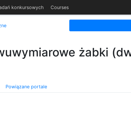
adań konkursowych
Courses
zne
uwymiarowe żabki (d
Powiązane portale