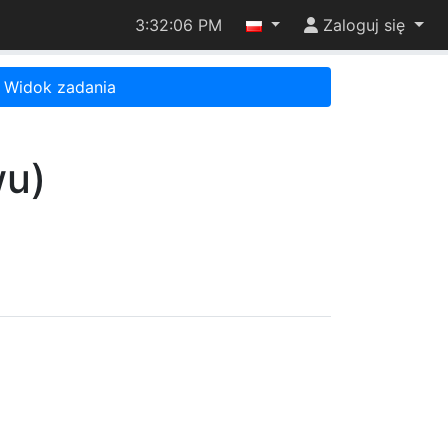
3:32:06 PM
Zaloguj się
Widok zadania
wu)