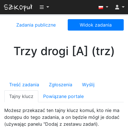
Przełącz widoczność menu
Zadania publiczne
Widok zadania
Trzy drogi [A] (trz)
Treść zadania
Zgłoszenia
Wyślij
Tajny klucz
Powiązane portale
Możesz przekazać ten tajny klucz komuś, kto nie ma
dostępu do tego zadania, a on będzie mógł je dodać
(używając panelu "Dodaj z zestawu zadań).