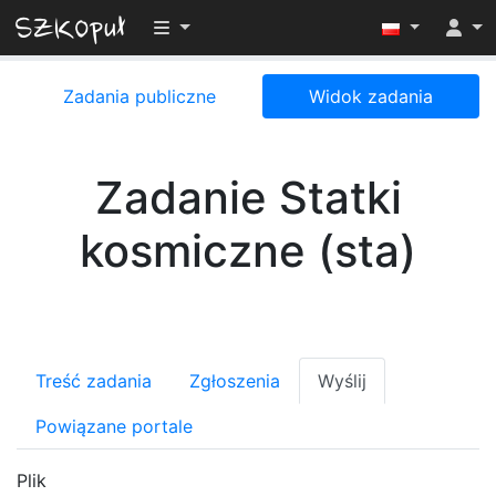
Przełącz widoczność menu
Zadania publiczne
Widok zadania
Zadanie Statki
kosmiczne (sta)
Treść zadania
Zgłoszenia
Wyślij
Powiązane portale
Plik