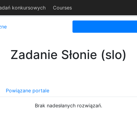
adań konkursowych
Courses
zne
Zadanie Słonie (slo)
Powiązane portale
Brak nadesłanych rozwiązań.