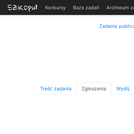
Konkursy
Baza zadań
Archiwum z
Zadania public
Treść zadania
Zgłoszenia
Wyślij