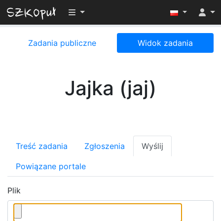
Przełącz widoczność menu
Zadania publiczne
Widok zadania
Jajka (jaj)
Treść zadania
Zgłoszenia
Wyślij
Powiązane portale
Plik