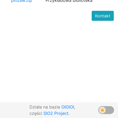
pinzaw.zip
Przykładowa biblioteka
Kontakt
Działa na bazie
OIOIOI
,
części
SIO2 Project
.