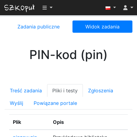
Przełącz widoczność menu
Zadania publiczne
Widok zadania
PIN-kod (pin)
Treść zadania
Pliki i testy
Zgłoszenia
Wyślij
Powiązane portale
Plik
Opis