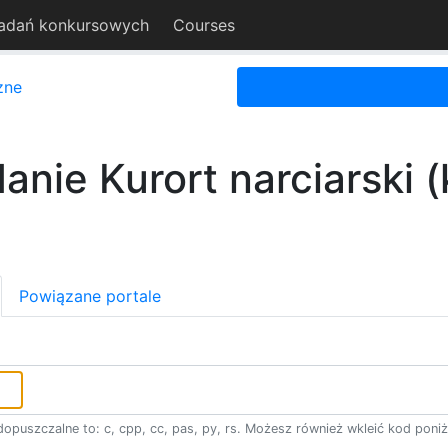
adań konkursowych
Courses
zne
anie Kurort narciarski (
Powiązane portale
opuszczalne to: c, cpp, cc, pas, py, rs. Możesz również wkleić kod poniż