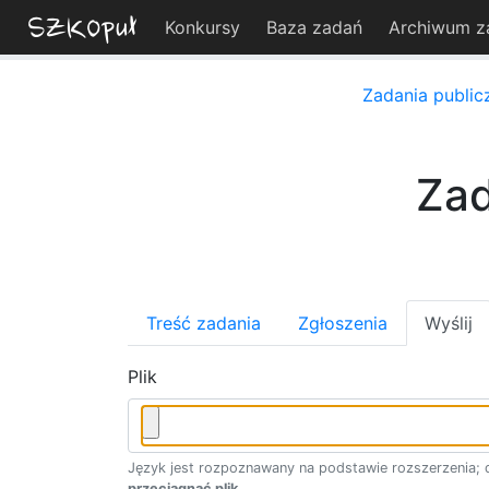
Konkursy
Baza zadań
Archiwum z
Zadania public
Zad
Treść zadania
Zgłoszenia
Wyślij
Plik
Język jest rozpoznawany na podstawie rozszerzenia; d
przeciągnąć plik
.