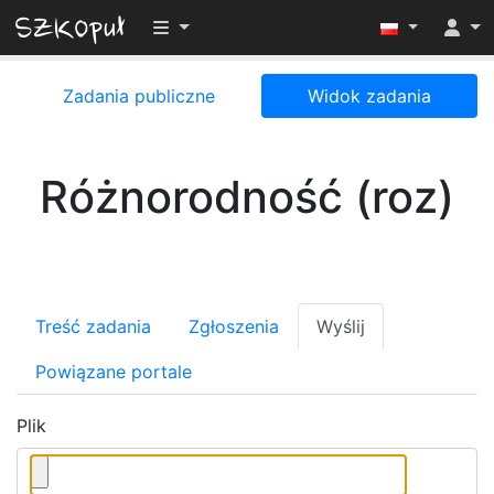
Przełącz widoczność menu
Zadania publiczne
Widok zadania
Różnorodność (roz)
Treść zadania
Zgłoszenia
Wyślij
Powiązane portale
Plik