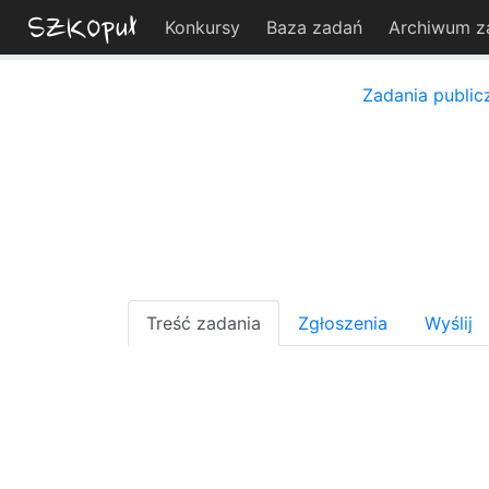
Konkursy
Baza zadań
Archiwum z
Zadania public
Treść zadania
Zgłoszenia
Wyślij