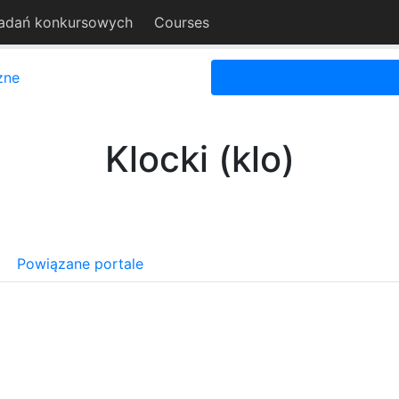
adań konkursowych
Courses
zne
Klocki (klo)
Powiązane portale