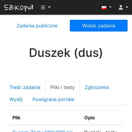
Przełącz widoczność menu
Zadania publiczne
Widok zadania
Duszek (dus)
Treść zadania
Pliki i testy
Zgłoszenia
Wyślij
Powiązane portale
Plik
Opis