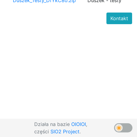
Duszek_Testy_DfYkC80.zip
Duszek - testy
Kontakt
Działa na bazie
OIOIOI
,
części
SIO2 Project
.