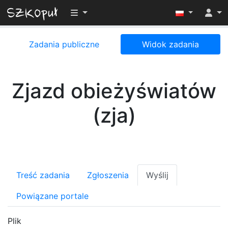
Przełącz widoczność menu
Zadania publiczne
Widok zadania
Zjazd obieżyświatów
(zja)
Treść zadania
Zgłoszenia
Wyślij
Powiązane portale
Plik