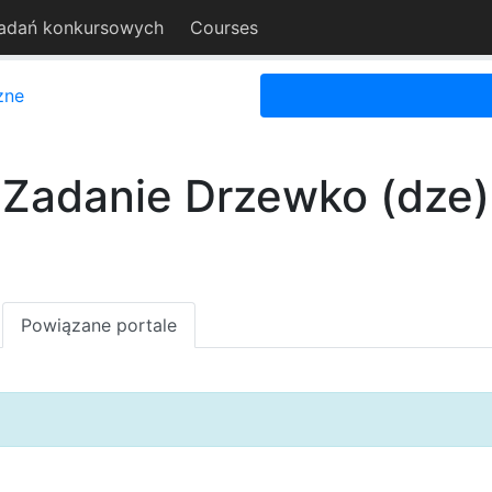
adań konkursowych
Courses
zne
Zadanie Drzewko (dze)
Powiązane portale