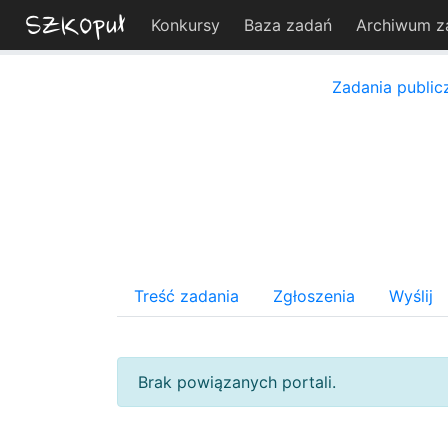
Konkursy
Baza zadań
Archiwum z
Zadania public
Treść zadania
Zgłoszenia
Wyślij
Brak powiązanych portali.