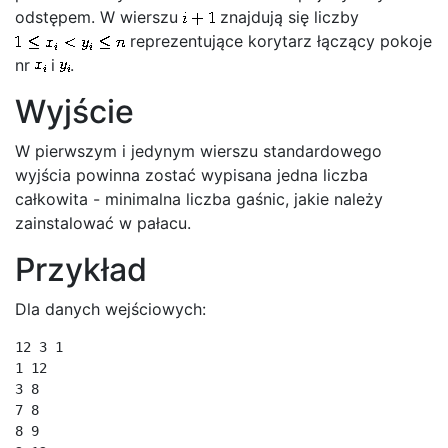
odstępem. W wierszu
znajdują się liczby
reprezentujące korytarz łączący pokoje
nr
i
.
Wyjście
W pierwszym i jedynym wierszu standardowego
wyjścia powinna zostać wypisana jedna liczba
całkowita - minimalna liczba gaśnic, jakie należy
zainstalować w pałacu.
Przykład
Dla danych wejściowych:
12 3 1

1 12

3 8

7 8

8 9
