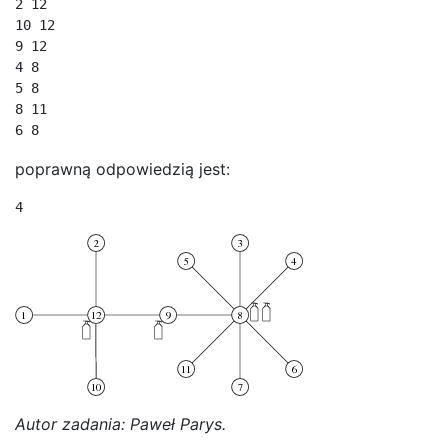
2 12

10 12

9 12

4 8

5 8

8 11

poprawną odpowiedzią jest:
Autor zadania: Paweł Parys.