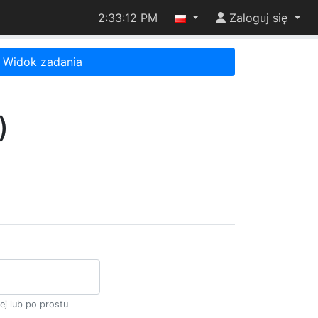
2:33:12 PM
Zaloguj się
Widok zadania
)
ej lub po prostu