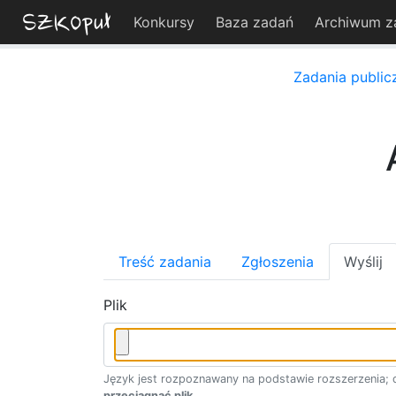
Konkursy
Baza zadań
Archiwum z
Zadania public
Treść zadania
Zgłoszenia
Wyślij
Plik
Język jest rozpoznawany na podstawie rozszerzenia; d
przeciągnąć plik
.