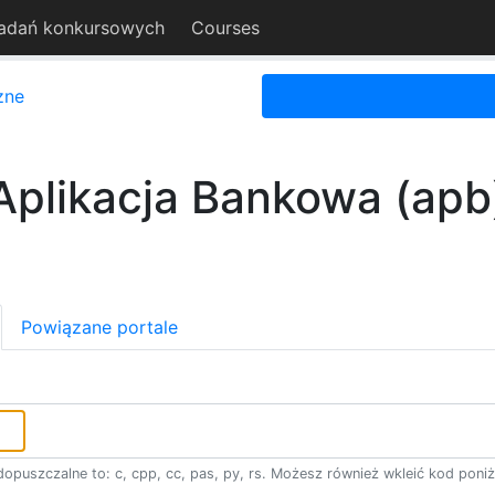
adań konkursowych
Courses
zne
Aplikacja Bankowa (apb
Powiązane portale
opuszczalne to: c, cpp, cc, pas, py, rs. Możesz również wkleić kod poniż