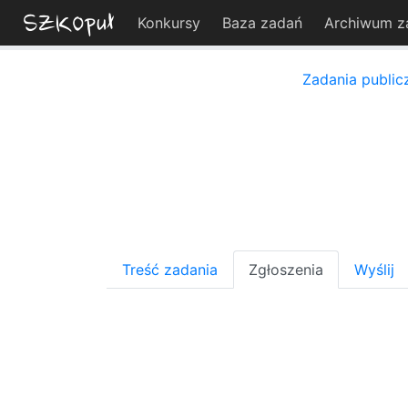
Konkursy
Baza zadań
Archiwum z
Zadania public
Treść zadania
Zgłoszenia
Wyślij