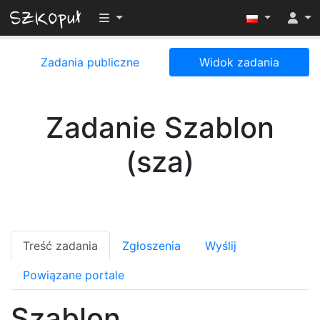
Przełącz widoczność menu
Zadania publiczne
Widok zadania
Zadanie Szablon
(sza)
Treść zadania
Zgłoszenia
Wyślij
Powiązane portale
Szablon