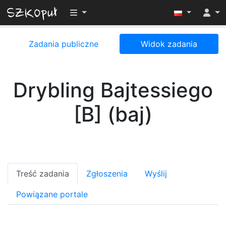
Przełącz widoczność menu
Zadania publiczne
Widok zadania
Drybling Bajtessiego
[B] (baj)
Treść zadania
Zgłoszenia
Wyślij
Powiązane portale