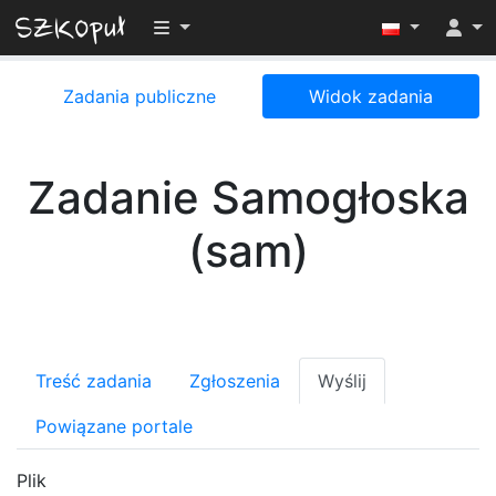
Przełącz widoczność menu
Zadania publiczne
Widok zadania
Zadanie Samogłoska
(sam)
Treść zadania
Zgłoszenia
Wyślij
Powiązane portale
Plik