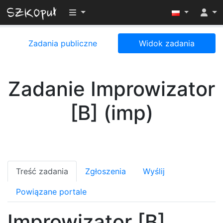
Przełącz widoczność menu
Zadania publiczne
Widok zadania
Zadanie Improwizator
[B] (imp)
Treść zadania
Zgłoszenia
Wyślij
Powiązane portale
Improwizator [B]