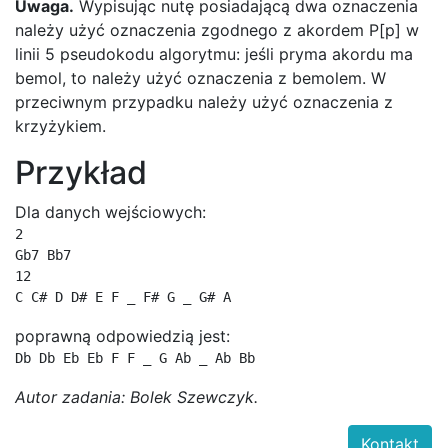
Uwaga.
Wypisując nutę posiadającą dwa oznaczenia
należy użyć oznaczenia zgodnego z akordem P[p] w
linii 5 pseudokodu algorytmu: jeśli pryma akordu ma
bemol, to należy użyć oznaczenia z bemolem. W
przeciwnym przypadku należy użyć oznaczenia z
krzyżykiem.
Przykład
Dla danych wejściowych:
2

Gb7 Bb7

12

C C# D D# E F _ F# G _ G# A
poprawną odpowiedzią jest:
Db Db Eb Eb F F _ G Ab _ Ab Bb
Autor zadania: Bolek Szewczyk.
Kontakt