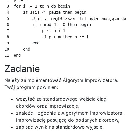
 2  p := 1

 3  for i := 1 to n do begin

 4      if I[i] <> pauza then begin

 5          J[i] := najbliższa I[i] nuta pasująca do P[
 6          if i mod 4 = 0 then begin

 7              p := p + 1

 8              if p > m then p := 1

 9          end

10      end

Zadanie
Należy zaimplementować Algorytm Improwizatora.
Twój program powinien:
wczytać ze standardowego wejścia ciąg
akordów oraz improwizację,
znaleźć - zgodnie z Algorytmem Improwizatora -
improwizację pasującą do podanych akordów,
zapisać wynik na standardowe wyjście.