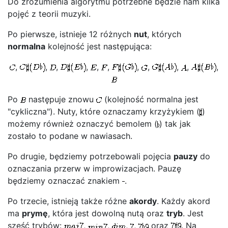
Do zrozumienia algorytmu potrzebne będzie nam kilka
pojęć z teorii muzyki.
Po pierwsze, istnieje 12 różnych
nut
, których
normalna
kolejność jest następująca:
,
,
,
,
,
,
,
,
,
,
,
Po
następuje znowu
(kolejność normalna jest
"cykliczna"). Nuty, które oznaczamy krzyżykiem (
)
możemy również oznaczyć bemolem (
) tak jak
zostało to podane w nawiasach.
Po drugie, będziemy potrzebowali pojęcia
pauzy
do
oznaczania przerw w improwizacjach. Pauzę
będziemy oznaczać znakiem
.
Po trzecie, istnieją także różne
akordy
. Każdy akord
ma
prymę
, która jest dowolną nutą oraz
tryb
. Jest
sześć trybów:
,
,
,
,
oraz
. Na