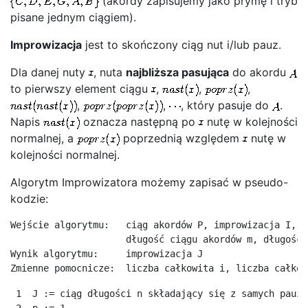
(akordy zapisujemy jako prymę i tryb
pisane jednym ciągiem).
Improwizacja
jest to skończony ciąg nut i/lub pauz.
Dla danej nuty
, nuta
najbliższa pasująca
do akordu
to pierwszy element ciągu
,
,
,
,
,
, który pasuje do
.
Napis
oznacza następną po
nutę w kolejności
normalnej, a
poprzednią względem
nutę w
kolejności normalnej.
Algorytm Improwizatora możemy zapisać w pseudo-
kodzie:
Wejście algorytmu:   ciąg akordów P, improwizacja I,

                     długość ciągu akordów m, długość 
Wynik algorytmu:     improwizacja J

 1  J := ciąg długości n składający się z samych pauz
