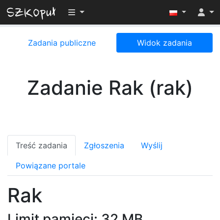
Przełącz widoczność menu
Zadania publiczne
Widok zadania
Zadanie Rak (rak)
Treść zadania
Zgłoszenia
Wyślij
Powiązane portale
Rak
Limit pamięci: 32 MB