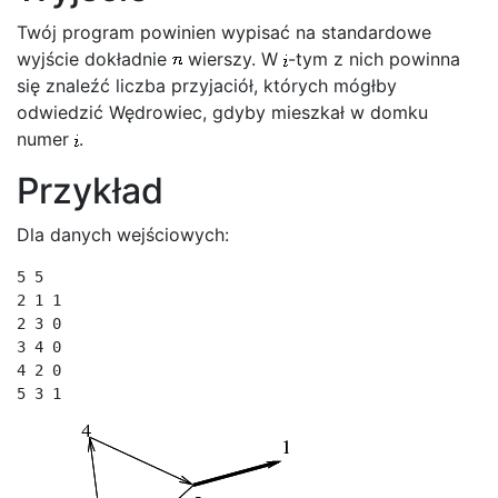
Twój program powinien wypisać na standardowe
wyjście dokładnie
wierszy. W
-tym z nich powinna
się znaleźć liczba przyjaciół, których mógłby
odwiedzić Wędrowiec, gdyby mieszkał w domku
numer
.
Przykład
Dla danych wejściowych:
5 5

2 1 1

2 3 0

3 4 0

4 2 0

5 3 1