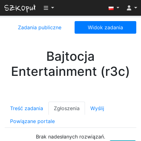
Przełącz widoczność menu
Zadania publiczne
Widok zadania
Bajtocja
Entertainment (r3c)
Treść zadania
Zgłoszenia
Wyślij
Powiązane portale
Brak nadesłanych rozwiązań.