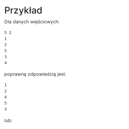
Przykład
Dla danych wejściowych:
5 2

1

2

5

3

4
poprawną odpowiedzią jest:
1

2

4

5

3
lub: