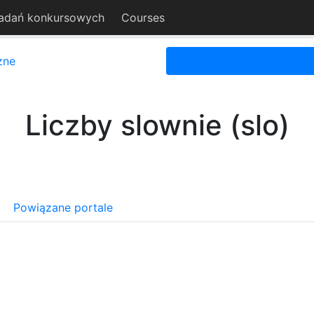
adań konkursowych
Courses
zne
Liczby slownie (slo)
Powiązane portale