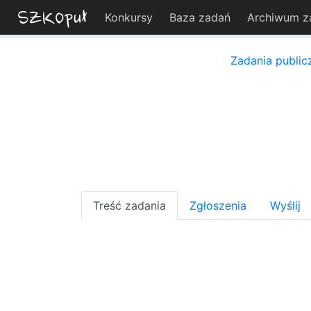
Konkursy
Baza zadań
Archiwum z
Zadania public
Treść zadania
Zgłoszenia
Wyślij