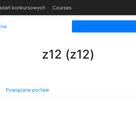
adań konkursowych
Courses
zne
z12 (z12)
Powiązane portale