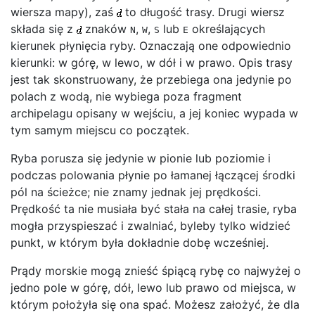
wiersza mapy), zaś
to długość trasy. Drugi wiersz
składa się z
znaków
,
,
lub
określających
N
W
S
E
kierunek płynięcia ryby. Oznaczają one odpowiednio
kierunki: w górę, w lewo, w dół i w prawo. Opis trasy
jest tak skonstruowany, że przebiega ona jedynie po
polach z wodą, nie wybiega poza fragment
archipelagu opisany w wejściu, a jej koniec wypada w
tym samym miejscu co początek.
Ryba porusza się jedynie w pionie lub poziomie i
podczas polowania płynie po łamanej łączącej środki
pól na ścieżce; nie znamy jednak jej prędkości.
Prędkość ta nie musiała być stała na całej trasie, ryba
mogła przyspieszać i zwalniać, byleby tylko widzieć
punkt, w którym była dokładnie dobę wcześniej.
Prądy morskie mogą znieść śpiącą rybę co najwyżej o
jedno pole w górę, dół, lewo lub prawo od miejsca, w
którym położyła się ona spać. Możesz założyć, że dla