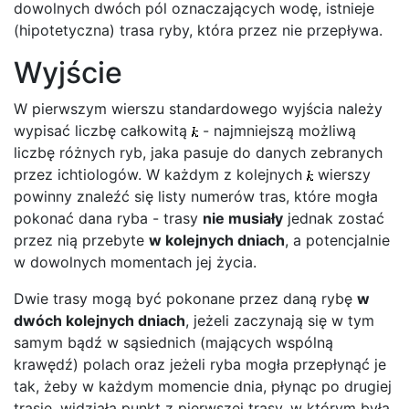
dowolnych dwóch pól oznaczających wodę, istnieje
(hipotetyczna) trasa ryby, która przez nie przepływa.
Wyjście
W pierwszym wierszu standardowego wyjścia należy
wypisać liczbę całkowitą
- najmniejszą możliwą
liczbę różnych ryb, jaka pasuje do danych zebranych
przez ichtiologów. W każdym z kolejnych
wierszy
powinny znaleźć się listy numerów tras, które mogła
pokonać dana ryba - trasy
nie musiały
jednak zostać
przez nią przebyte
w kolejnych dniach
, a potencjalnie
w dowolnych momentach jej życia.
Dwie trasy mogą być pokonane przez daną rybę
w
dwóch kolejnych dniach
, jeżeli zaczynają się w tym
samym bądź w sąsiednich (mających wspólną
krawędź) polach oraz jeżeli ryba mogła przepłynąć je
tak, żeby w każdym momencie dnia, płynąc po drugiej
trasie, widziała punkt z pierwszej trasy, w którym była