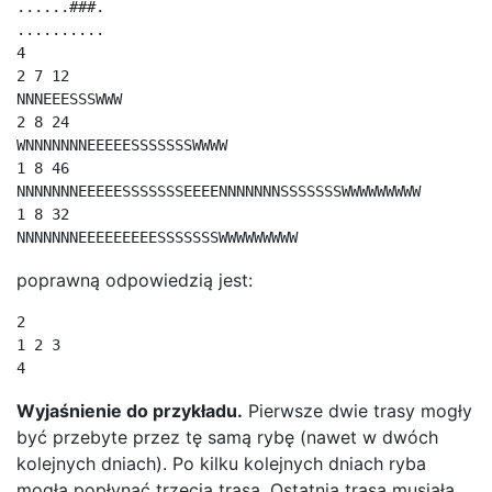
......###.

..........

4

2 7 12

NNNEEESSSWWW

2 8 24

WNNNNNNNEEEEESSSSSSSWWWW

1 8 46

NNNNNNNEEEEESSSSSSSEEEENNNNNNNSSSSSSSWWWWWWWWW

1 8 32

NNNNNNNEEEEEEEEESSSSSSSWWWWWWWWW
poprawną odpowiedzią jest:
2

1 2 3

4
Wyjaśnienie do przykładu.
Pierwsze dwie trasy mogły
być przebyte przez tę samą rybę (nawet w dwóch
kolejnych dniach). Po kilku kolejnych dniach ryba
mogła popłynąć trzecią trasą. Ostatnia trasa musiała