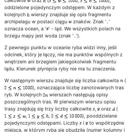
całkowite
oraz
(
,
),
oddzielone pojedynczym odstępem. W każdym z
kolejnych
wierszy znajduje się opis fragmentu
archipelagu w postaci ciągu
znaków. Znak '
'
.
oznacza ocean, a '
' - ląd. We wszystkich polach na
#
brzegu mapy jest woda (znak '
').
.
Z pewnego punktu w oceanie ryba widzi inny, jeśli
odcinek, który je łączy, nie ma punktów wspólnych z
wnętrzem ani brzegiem jakiegokolwiek fragmentu
lądu. Kierunek płynięcia ryby nie ma tu znaczenia.
W następnym wierszu znajduje się liczba całkowita
(
), oznaczająca liczbę zanotowanych tras
ryb. W kolejnych
wierszach następują opisy
poszczególnych tras. W pierwszym wierszu opisu
trasy znajdują się trzy liczby całkowite
,
oraz
(
,
,
), pooddzielane
pojedynczymi odstępami. Liczby
i
to współrzędne
miejsca, w którym ryba się obudziła (numer kolumny i