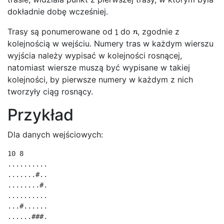
dokładnie dobę wcześniej.
Trasy są ponumerowane od
do
, zgodnie z
kolejnością w wejściu. Numery tras w każdym wierszu
wyjścia należy wypisać w kolejności rosnącej,
natomiast wiersze muszą być wypisane w takiej
kolejności, by pierwsze numery w każdym z nich
tworzyły ciąg rosnący.
Przykład
Dla danych wejściowych:
10 8

..........

.......#..

........#.

..........

...#......

......###.
