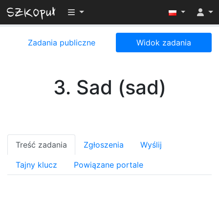
Przełącz widoczność menu
Zadania publiczne
Widok zadania
3. Sad (sad)
Treść zadania
Zgłoszenia
Wyślij
Tajny klucz
Powiązane portale