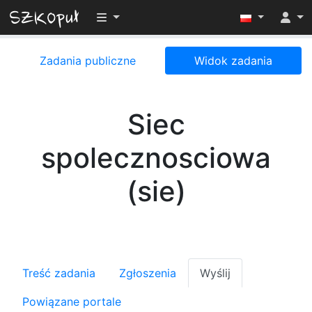
Przełącz widoczność menu
Zadania publiczne
Widok zadania
Siec
spolecznosciowa
(sie)
Treść zadania
Zgłoszenia
Wyślij
Powiązane portale