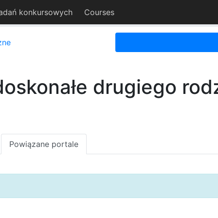
adań konkursowych
Courses
zne
doskonałe drugiego rodza
Powiązane portale