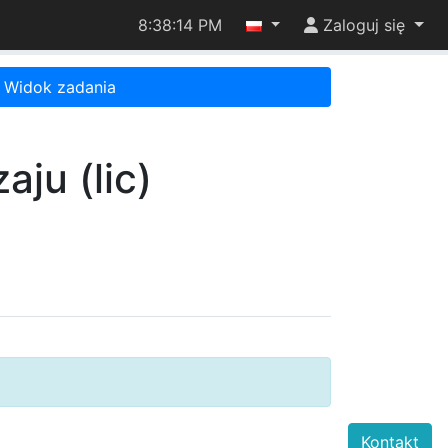
8:38:14 PM
Zaloguj się
Widok zadania
ju (lic)
Kontakt