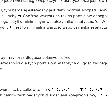
lko jeden wiersz, jego współczynnik estetyczności jest rów
i, tym bardziej estetyczny jest dany podział. Rozpatrujemy
łej liczby
. Spośród wszystkich takich podziałów danego
znego, czyli o minimalnym współczynniku estetyczności. 
 równy
i jest to minimalna wartość współczynnika estetycz
czby
i
oraz długości kolejnych słów,
etyczności dla tych podziałów, w których długość żadneg
e.
wiera liczby całkowite
i
,
,
zb całkowitych będących długościami kolejnych słów,