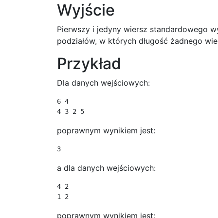
Wyjście
Pierwszy i jedyny wiersz standardowego wy
podziałów, w których długość żadnego wie
Przykład
Dla danych wejściowych:
6 4

4 3 2 5
poprawnym wynikiem jest:
3
a dla danych wejściowych:
4 2

1 2
poprawnym wynikiem jest: