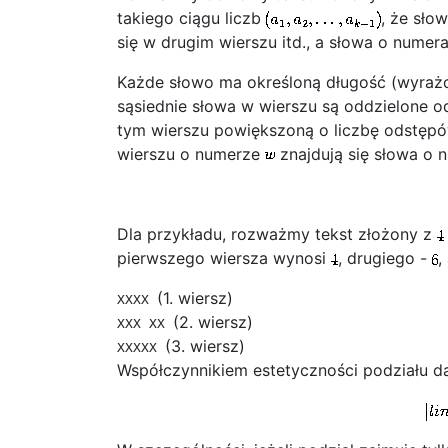
takiego ciągu liczb
, że sło
się w drugim wierszu itd., a słowa o nume
Każde słowo ma określoną długość (wyraż
sąsiednie słowa w wierszu są oddzielone 
tym wierszu powiększoną o liczbę odstęp
wierszu o numerze
znajdują się słowa o
Dla przykładu, rozważmy tekst złożony z
pierwszego wiersza wynosi
, drugiego -
,
(1. wiersz)
XXXX
(2. wiersz)
XXX XX
(3. wiersz)
XXXXX
Współczynnikiem estetyczności podziału d