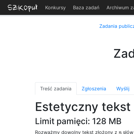
Konkursy
Baza zadań
Archiwum z
Zadania public
Zad
Treść zadania
Zgłoszenia
Wyślij
Estetyczny tekst
Limit pamięci: 128 MB
Rozważmy dowolny tekst złożony z
słów