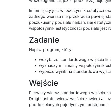
W szczególności, jeżeli podział zajmuje ty
Im mniejszy jest współczynnik estetycznośc
żadnego wiersza nie przekracza pewnej sta
poszukujemy podziału najbardziej estetyc
współczynnik estetyczności podziału jest
Zadanie
Napisz program, który:
wczyta ze standardowego wejścia li
wyznaczy minimalny współczynnik est
wypisze wynik na standardowe wyjści
Wejście
Pierwszy wiersz standardowego wejścia za
Drugi i ostatni wiersz wejścia zawiera
lic
pooddzielanych pojedynczymi odstępami.