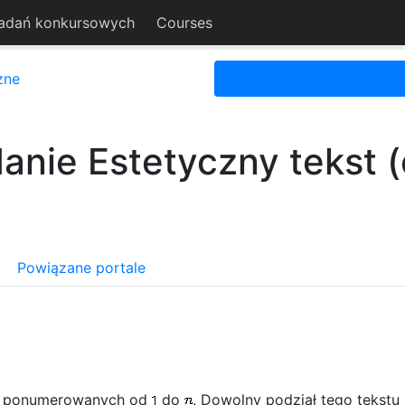
adań konkursowych
Courses
zne
anie Estetyczny tekst (
Powiązane portale
 ponumerowanych od
do
. Dowolny podział tego tekstu