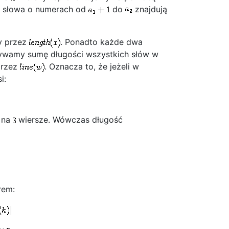
, słowa o numerach od
do
znajdują
 przez
. Ponadto każde dwa
zywamy sumę długości wszystkich słów w
przez
. Oznacza to, że jeżeli w
i:
na
wiersze. Wówczas długość
rem: