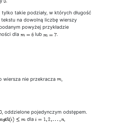
ny
.
 tylko takie podziały, w których długość
 tekstu na dowolną liczbę wierszy
W podanym powyżej przykładzie
ności dla
lub
.
o wiersza nie przekracza
,
, oddzielone pojedynczym odstępem.
dla
,