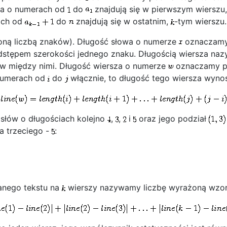
wa o numerach od
do
znajdują się w pierwszym wierszu
rach od
do
znajdują się w ostatnim,
-tym wierszu.
oną liczbą znaków). Długość słowa o numerze
oznaczamy
odstępem szerokości jednego znaku. Długością wiersza na
ów między nimi. Długość wiersza o numerze
oznaczamy 
 numerach od
do
włącznie, to długość tego wiersza wynos
słów o długościach kolejno
,
,
i
oraz jego podział
 a trzeciego -
:
anego tekstu na
wierszy nazywamy liczbę wyrażoną wzo