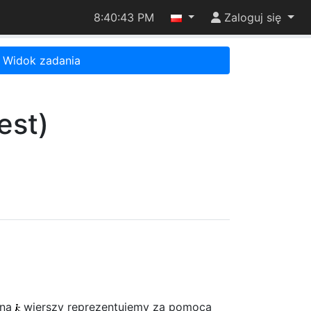
8:40:43 PM
Zaloguj się
Widok zadania
est)
 na
wierszy reprezentujemy za pomocą